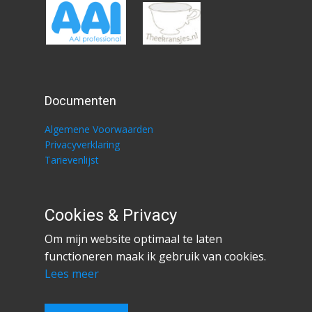
Documenten
Algemene Voorwaarden
Privacyverklaring
Tarievenlijst
Cookies & Privacy
Social Media
Om mijn website optimaal te laten
functioneren maak ik gebruik van cookies.
Lees meer
.
Website Templates
created with
Website Builder Software