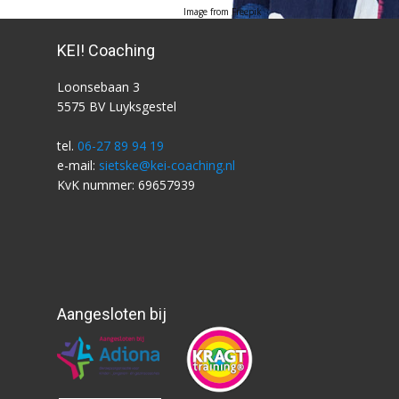
Image from
Freepik
KEI! Coaching
Loonsebaan 3
5575 BV Luyksgestel
tel.
06-27 89 94 19
e-mail:
sietske@kei-coaching.nl
KvK nummer: 69657939
Aangesloten bij