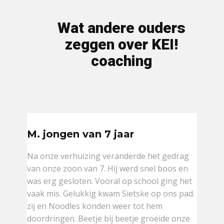
Wat andere ouders
zeggen over KEI!
coaching
M. jongen van 7 jaar
Na onze verhuizing veranderde het gedrag
van onze zoon van 7. Hij werd snel boos en
was erg gesloten. Vooral op school ging het
vaak mis. Gelukkig kwam Sietske op ons pad.
zij en Noodles konden weer tot hem
doordringen. Beetje bij beetje groeide onze